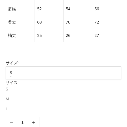
肩幅
52
54
56
着丈
68
70
72
袖丈
25
26
27
サイズ:
S
サイズ
S
M
L
数量を減らす
数量を増やす