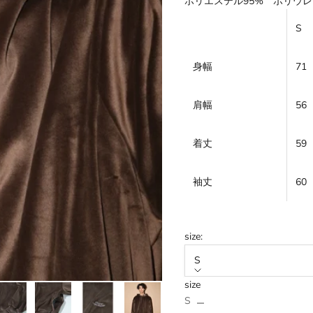
ポリエステル95% ポリウ
S
身幅
71
肩幅
56
着丈
59
袖丈
60
size:
S
size
数量を減らす
数量を増やす
S