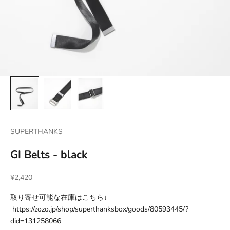
SUPERTHANKS
GI Belts - black
セール価格
¥2,420
取り寄せ可能な在庫はこちら↓
https://zozo.jp/shop/superthanksbox/goods/80593445/?
did=131258066